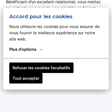
Bénéficiant d’un excellent relationnel, vous mettez
les patients au cœur de vos priorités en faisant
preuve d’une écoute attentive.
Accord pour les cookies
Nous utilisons les cookies pour nous assurer de 
Organisé(e), autonome à votre poste et aimant
vous fournir la meilleure expérience sur notre 
collaborer en équipe, vous êtes à l’aise avec l’outil
site web.
informatique.
Vous faites preuve de discrétion et de respect de la
Plus d'options
confidentialité, vous êtes dynamique, réactif(ve) et
organisé(e).
Refuser les cookies facultatifs
A compétences et qualifications égales, la priorité
Tout accepter
d'embauche sera accordée au candidat reconnu en
situation de handicap.
Postuler